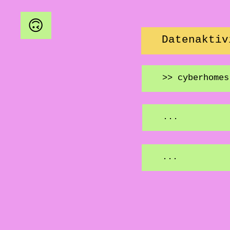
🙃
Datenaktiv
>> cyberhomes
...
...